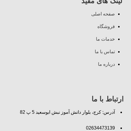
لینک های مفید
صفحه اصلی
فروشگاه
خدمات ما
تماس با ما
درباره ما
ارتباط با ما
آدرس: کرج، بلوار دانش آموز نبش ابوسعید 5 پ 82
02634473139